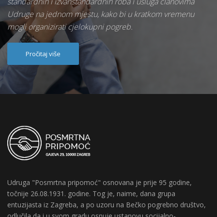
standardnih i izvanstandardnih roba i usluga članovima
Udruge na jednom mjestu, kako bi u kratkom vremenu
mogli organizirati cjelokupni pogreb.
Pročitaj više
Udruga "Posmrtna pripomoć" osnovana je prije 95 godine,
točnije 26.08.1931. godine. Tog je, naime, dana grupa
entuzijasta iz Zagreba, a po uzoru na Bečko pogrebno društvo,
odlučila da i u svom gradu osnuje ustanovu socijalno-