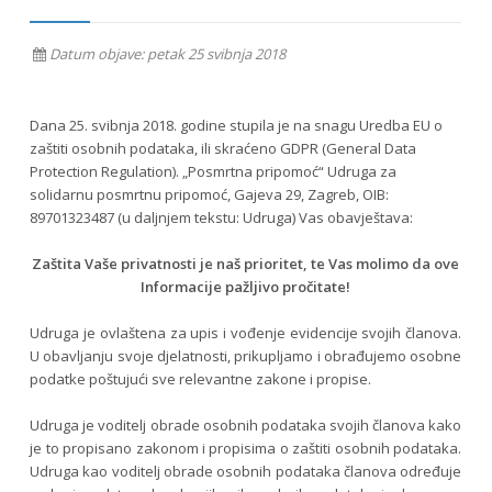
Datum objave: petak 25 svibnja 2018
Dana 25. svibnja 2018. godine stupila je na snagu Uredba EU o
zaštiti osobnih podataka, ili skraćeno GDPR (General Data
Protection Regulation). „Posmrtna pripomoć“ Udruga za
solidarnu posmrtnu pripomoć, Gajeva 29, Zagreb, OIB:
89701323487 (u daljnjem tekstu: Udruga) Vas obavještava:
Zaštita Vaše privatnosti je naš prioritet, te Vas molimo da ove
Informacije pažljivo pročitate!
Udruga je ovlaštena za upis i vođenje evidencije svojih članova.
U obavljanju svoje djelatnosti, prikupljamo i obrađujemo osobne
podatke poštujući sve relevantne zakone i propise.
Udruga je voditelj obrade osobnih podataka svojih članova kako
je to propisano zakonom i propisima o zaštiti osobnih podataka.
Udruga kao voditelj obrade osobnih podataka članova određuje