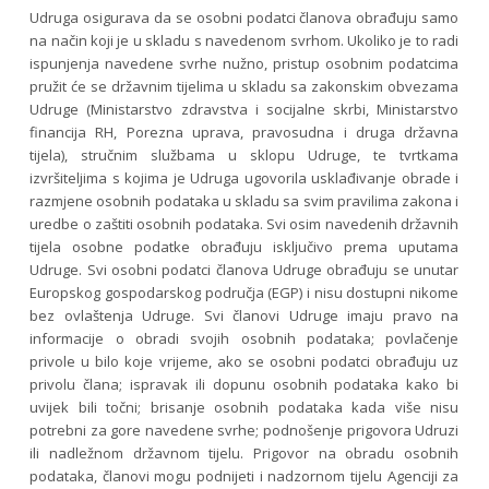
Udruga osigurava da se osobni podatci članova obrađuju samo
na način koji je u skladu s navedenom svrhom. Ukoliko je to radi
ispunjenja navedene svrhe nužno, pristup osobnim podatcima
pružit će se državnim tijelima u skladu sa zakonskim obvezama
Udruge (Ministarstvo zdravstva i socijalne skrbi, Ministarstvo
financija RH, Porezna uprava, pravosudna i druga državna
tijela), stručnim službama u sklopu Udruge, te tvrtkama
izvršiteljima s kojima je Udruga ugovorila usklađivanje obrade i
razmjene osobnih podataka u skladu sa svim pravilima zakona i
uredbe o zaštiti osobnih podataka. Svi osim navedenih državnih
tijela osobne podatke obrađuju isključivo prema uputama
Udruge. Svi osobni podatci članova Udruge obrađuju se unutar
Europskog gospodarskog područja (EGP) i nisu dostupni nikome
bez ovlaštenja Udruge. Svi članovi Udruge imaju pravo na
informacije o obradi svojih osobnih podataka; povlačenje
privole u bilo koje vrijeme, ako se osobni podatci obrađuju uz
privolu člana; ispravak ili dopunu osobnih podataka kako bi
uvijek bili točni; brisanje osobnih podataka kada više nisu
potrebni za gore navedene svrhe; podnošenje prigovora Udruzi
ili nadležnom državnom tijelu. Prigovor na obradu osobnih
podataka, članovi mogu podnijeti i nadzornom tijelu Agenciji za