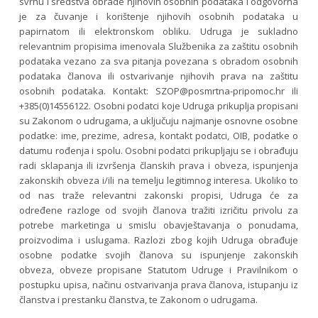
svrhu i sredstva obrade njihovih osobnih podataka i odgovorna
je za čuvanje i korištenje njihovih osobnih podataka u
papirnatom ili elektronskom obliku. Udruga je sukladno
relevantnim propisima imenovala Službenika za zaštitu osobnih
podataka vezano za sva pitanja povezana s obradom osobnih
podataka članova ili ostvarivanje njihovih prava na zaštitu
osobnih podataka. Kontakt:
SZOP@posmrtna-pripomoc.hr
ili
+385(0)14556122. Osobni podatci koje Udruga prikuplja propisani
su Zakonom o udrugama, a uključuju najmanje osnovne osobne
podatke: ime, prezime, adresa, kontakt podatci, OIB, podatke o
datumu rođenja i spolu. Osobni podatci prikupljaju se i obrađuju
radi sklapanja ili izvršenja članskih prava i obveza, ispunjenja
zakonskih obveza i/ili na temelju legitimnog interesa. Ukoliko to
od nas traže relevantni zakonski propisi, Udruga će za
određene razloge od svojih članova tražiti izričitu privolu za
potrebe marketinga u smislu obavještavanja o ponudama,
proizvodima i uslugama. Razlozi zbog kojih Udruga obrađuje
osobne podatke svojih članova su ispunjenje zakonskih
obveza, obveze propisane Statutom Udruge i Pravilnikom o
postupku upisa, načinu ostvarivanja prava članova, istupanju iz
članstva i prestanku članstva, te Zakonom o udrugama.