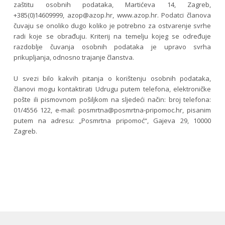
zaštitu osobnih podataka, Martićeva 14, Zagreb,
+385(0)14609999,
azop@azop.hr
, www.azop.hr. Podatci članova
čuvaju se onoliko dugo koliko je potrebno za ostvarenje svrhe
radi koje se obrađuju. Kriterij na temelju kojeg se određuje
razdoblje čuvanja osobnih podataka je upravo svrha
prikupljanja, odnosno trajanje članstva.
U svezi bilo kakvih pitanja o korištenju osobnih podataka,
članovi mogu kontaktirati Udrugu putem telefona, elektroničke
pošte ili pismovnom pošiljkom na sljedeći način: broj telefona:
01/4556 122, e-mail:
posmrtna@posmrtna-pripomoc.hr
, pisanim
putem na adresu: „Posmrtna pripomoć“, Gajeva 29, 10000
Zagreb.